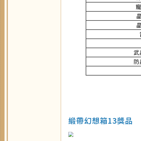
寵
武
防
緞帶幻想箱13獎品