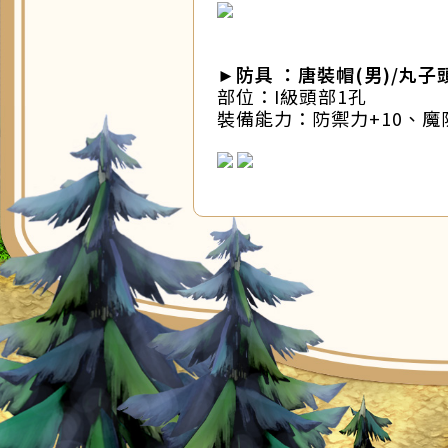
►防具 ：唐裝帽(男)/丸子
部位：I級頭部1孔
裝備能力：防禦力+10、魔防