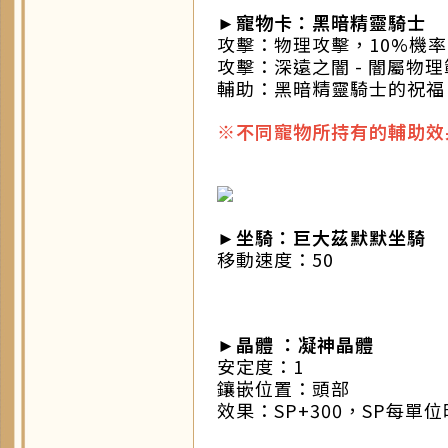
►寵物卡：黑暗精靈騎士
攻擊：物理攻擊，10%機率
攻擊：深遠之闇 - 闇屬物
輔助：黑暗精靈騎士的祝福 
※不同寵物所持有的輔助效
►坐騎：巨大茲默默坐騎
移動速度：50
►
晶體 ：凝神晶體
安定度：1
鑲嵌位置：頭部
效果：SP+300，SP每單位