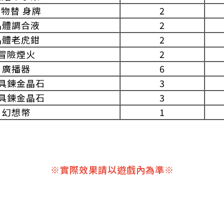
物替 身牌
2
晶體調合液
2
晶體老虎鉗
2
冒險煙火
2
廣播器
6
具鍊金晶石
3
具鍊金晶石
3
幻想幣
1
※實際效果請以遊戲內為準※