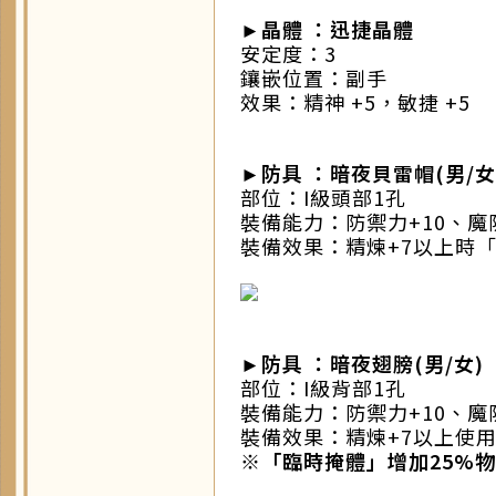
►
晶體 ：迅捷晶體
安定度：3
鑲嵌位置：副手
效果：精神 +5，敏捷 +5
►防具 ：暗夜貝雷帽(男/女
部位：I級頭部1孔
裝備能力：防禦力+10、魔防
裝備效果：精煉+7以上時「
►防具 ：暗夜翅膀(男/女)
部位：I級背部1孔
裝備能力：防禦力+10、魔防
裝備效果：精煉+7以上使用
※「臨時掩體」增加25%物