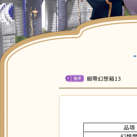
緞帶幻想箱13
品項
幻想