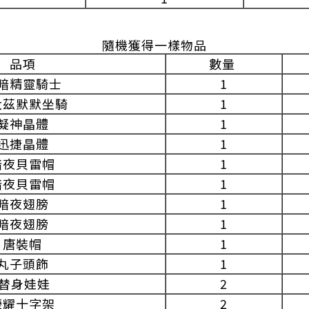
隨機獲得一樣物品
品項
數量
暗精靈騎士
1
大茲默默坐騎
1
凝神晶體
1
迅捷晶體
1
暗夜貝雷帽
1
暗夜貝雷帽
1
暗夜翅膀
1
暗夜翅膀
1
唐裝帽
1
丸子頭飾
1
替身娃娃
2
榮耀十字架
2