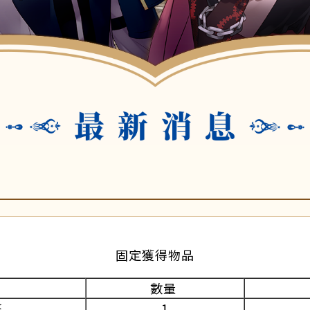
固定獲得物品
數量
幣
1