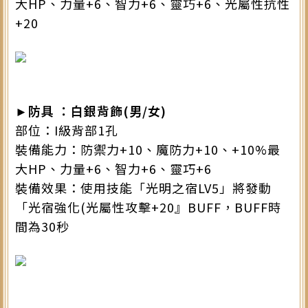
大HP、力量+6、智力+6、靈巧+6、光屬性抗性
+20
►
防具 ：白銀背飾(男/女)
部位：I級背部1孔
裝備能力：防禦力+10、魔防力+10、+10%最
大HP、力量+6、智力+6、靈巧+6
裝備效果：使用技能「光明之宿LV5」將發動
「光宿強化(光屬性攻擊+20』BUFF，BUFF時
間為30秒