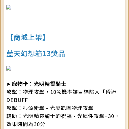
【商城上架】
藍天幻想箱13獎品
►寵物卡：光明精靈騎士
攻擊：物理攻擊，10%機率讓目標陷入「昏迷」
DEBUFF
攻擊：根源衝擊 - 光屬範圍物理攻擊
輔助：光明精靈騎士的祝福 - 光屬性攻擊+30，
效果時間為30分