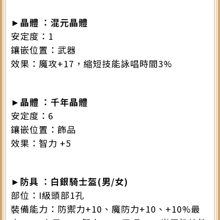
►
晶體
：混元晶體
安定度：1
鑲嵌位置：武器
效果：魔攻+17，縮短技能詠唱時間3%
►
晶體
：千年晶體
安定度：6
鑲嵌位置：飾品
效果：智力 +5
►
防具 ：白銀騎士盔(男/女)
部位：I級頭部1孔
裝備能力：防禦力+10、魔防力+10、+10%最