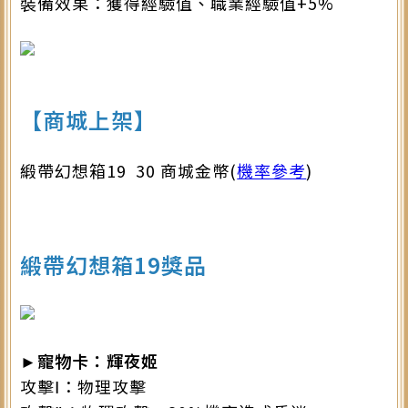
裝備效果：獲得經驗值、職業經驗值+5%
【商城上架】
緞帶幻想箱19 30 商城金幣(
機率參考
)
緞帶幻想箱19獎品
►寵物卡：輝夜姬
攻擊Ⅰ：物理攻擊