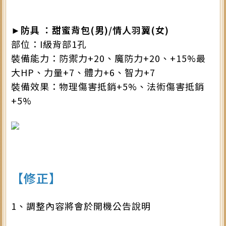
►防具 ：甜蜜背包(男)/情人羽翼(女)
部位：I級背部1孔
裝備能力：防禦力+20、魔防力+20、+15%最
大HP、力量+7、體力+6、智力+7
裝備效果：物理傷害抵銷+5%、法術傷害抵銷
+5%
【修正】
1、調整內容將會於開機公告說明