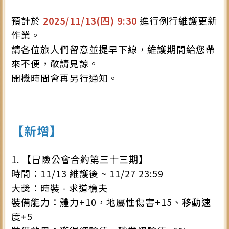
預計於
2025/11/13(四
) 9:30
進行例行維護更新
作業。
請各位旅人們留意並提早下線，維護期間給您帶
來不便，敬請見諒。
開機時間會再另行通知。
【新增】
1. 【冒險公會合約第三十三期】
時間：11/13 維護後 ~ 11/27 23:59
大獎：時裝 - 求道樵夫
裝備能力：體力+10，地屬性傷害+15、移動速
度+5