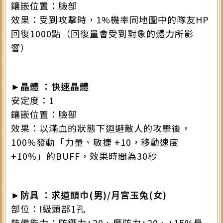
鑲嵌位置：臉部
效果：受到攻擊時，1%機率同地圖中的隊友HP
回復1000點（回復量會受到對象的體力所影
響）
►晶體 ：快速晶體
安定度：1
鑲嵌位置：臉部
效果：以滿血的狀態下迴避敵人的攻擊後，
100%發動「力量、敏捷 +10，移動速度
+10%」的BUFF，效果時間為30秒
►防具 ：求道頭巾(男)/月宮玉兔(女)
部位：I級頭部1孔
裝備能力：防禦力+20、魔防力+20、+15%最