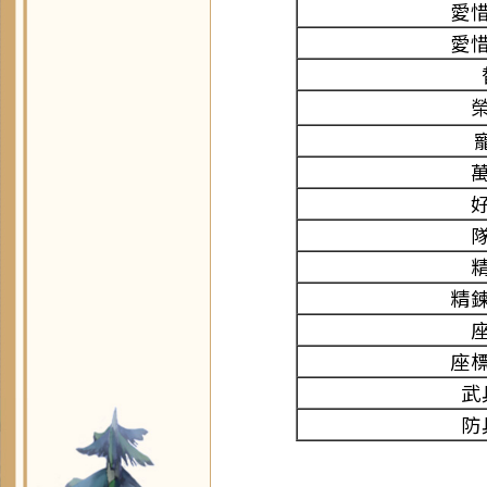
愛
愛
精
座
武
防