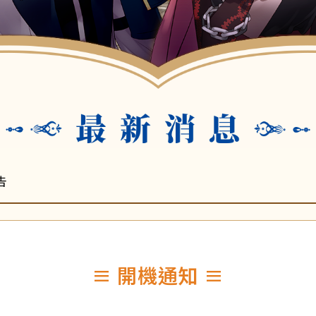
告
≡ 開機通知 ≡