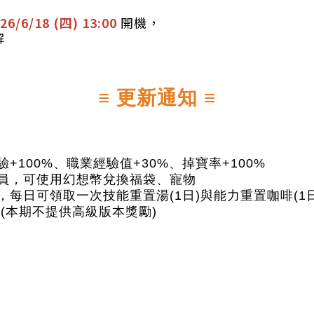
26/6/18 (四) 13:0
0
開機，
解
≡ 更新通知 ≡
+100%、職業經驗值+30%、掉寶率+100%
換員，可使用幻想幣兌換福袋、寵物
，每日可領取一次技能重置湯(1日)與能力重置咖啡(1
 (本期不提供高級版本獎勵)