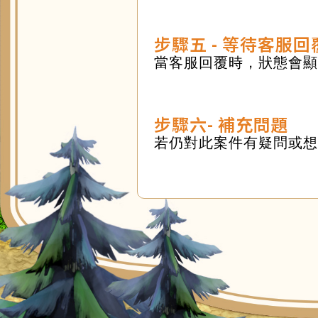
步驟五 - 等待客服回
當客服回覆時，狀態會顯
步驟六- 補充問題
若仍對此案件有疑問或